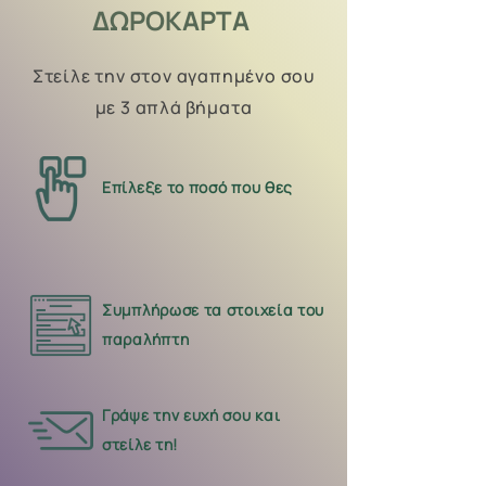
ΔΩΡΟΚΑΡΤΑ
Στείλε την στον αγαπημένο σου
με 3 απλά βήματα
Επίλεξε το ποσό που θες
Συμπλήρωσε τα στοιχεία του
παραλήπτη
Γράψε την ευχή σου και
στείλε τη!