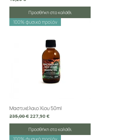
Προσθήκη στο καλάθι
100% φυσικό προϊόν
Μαστιχέλαιο Χίου 50ml
Κανονική τιμή
Τιμή Έκπτωσης
235,00 €
227,90 €
Προσθήκη στο καλάθι
100% φυσικό προϊόν