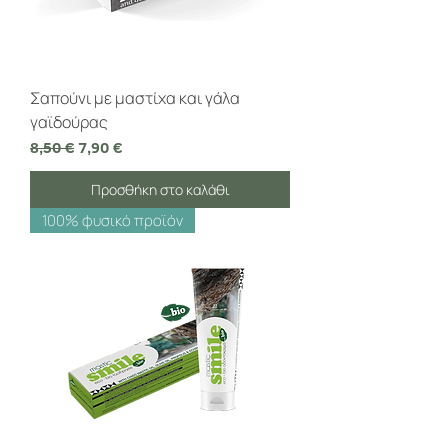
Σαπούνι με μαστίχα και γάλα
γαϊδούρας
Κανονική τιμή
Τιμή Έκπτωσης
8,50 €
7,90 €
Προσθήκη στο καλάθι
100% φυσικό προϊόν