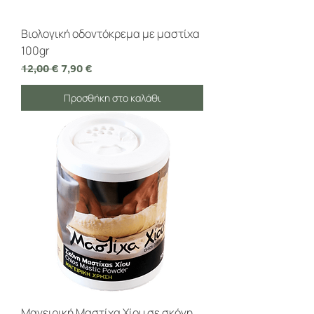
Βιολογική οδοντόκρεμα με μαστίχα
100gr
Κανονική τιμή
Τιμή Έκπτωσης
12,00 €
7,90 €
Προσθήκη στο καλάθι
Μαγειρική Μαστίχα Χίου σε σκόνη