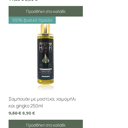
Προσθήκη στο καλάθι
100% φυσικό προϊόν
Σαμπουάν με μαστίχα, χαμομήλι
και gingko 250ml
Κανονική τιμή
Τιμή Έκπτωσης
9,50 €
8,90 €
Προσθήκη στο καλάθι