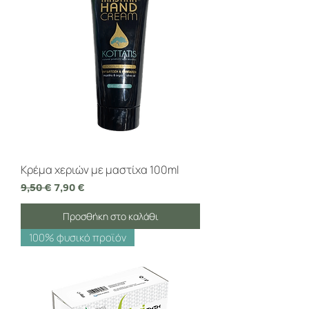
Κρέμα χεριών με μαστίχα 100ml
Κανονική τιμή
Τιμή Έκπτωσης
9,50 €
7,90 €
Προσθήκη στο καλάθι
100% φυσικό προϊόν