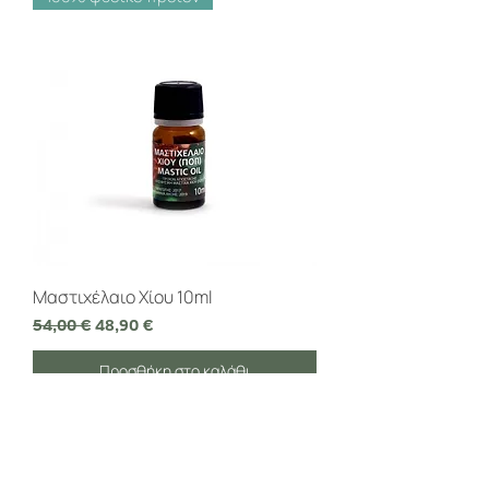
Μαστιχέλαιο Χίου 10ml
Κανονική τιμή
Τιμή Έκπτωσης
54,00 €
48,90 €
Προσθήκη στο καλάθι
100% φυσικό προϊόν