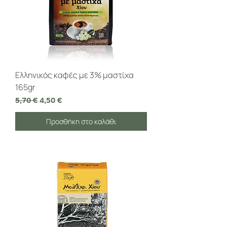
Ελληνικός καφές με 3% μαστίχα
165gr
Κανονική τιμή
Τιμή Έκπτωσης
5,70 €
4,50 €
Προσθήκη στο καλάθι