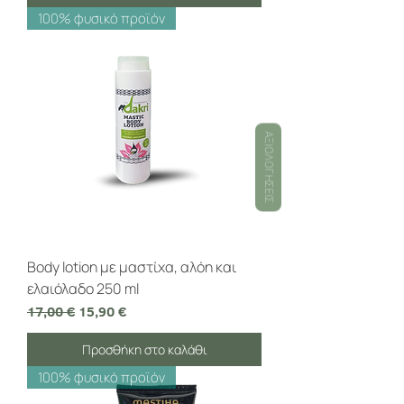
100% φυσικό προϊόν
ΑΞΙΟΛΟΓΉΣΕΙΣ
Body lotion με μαστίχα, αλόη και
ελαιόλαδο 250 ml
Κανονική τιμή
Τιμή Έκπτωσης
17,00 €
15,90 €
Προσθήκη στο καλάθι
100% φυσικό προϊόν