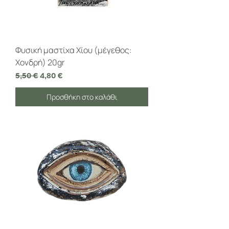
Φυσική μαστίχα Χίου (μέγεθος:
Χονδρή) 20gr
Κανονική τιμή
Τιμή Έκπτωσης
5,50 €
4,80 €
Προσθήκη στο καλάθι