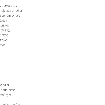
υνεργατών
 ιδιοκτησία
ται από τις
αφών
ίμενα,
εσίες,
ν στο
 των
ενη
ς για
ρήση στο
κούς ή
προέλευσής