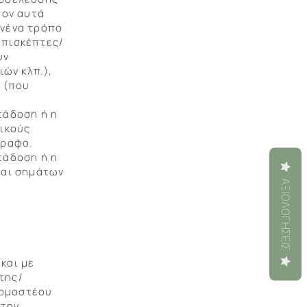
σον αυτά
ανένα τρόπο
επισκέπτες/
ύν
ών κλπ.),
 (που
τάδοση ή η
ικούς
γραφο.
τάδοση ή η
και σημάτων
ΑΞΙΟΛΟΓΉΣΕΙΣ
και με
της/
αρμοστέου
 την