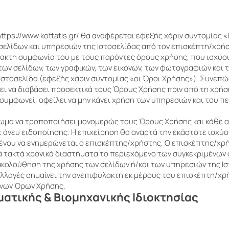
ttps://www.kottatis.gr/
θα αναφέρεται εφεξής χάριν συντομίας «
σελίδων και υπηρεσιών της Ιστοσελίδας από τον επισκέπτη/χρή
κτη συμφωνία του με τους παρόντες όρους χρήσης, που ισχύου
των σελίδων, των γραφικών, των εικόνων, των φωτογραφιών και 
Ιστοσελίδα (εφεξής χάριν συντομίας «οι Όροι Χρήσης»). Συνεπώ
ι να διαβάσει προσεκτικά τους Όρους Χρήσης πριν από τη χρήσ
 συμφωνεί, οφείλει να μην κάνει χρήση των υπηρεσιών και του 
αίωμα να τροποποιήσει μονομερώς τους Όρους Χρήσης και κάθε
άνευ ειδοποίησης. Η επιχείρηση θα αναρτά την εκάστοτε ισχύ
ένου να ενημερώνεται ο επισκέπτης/χρήστης. Ο επισκέπτης/χρ
νά τακτά χρονικά διαστήματα το περιεχόμενο των συγκεκριμένων 
ακολούθηση της χρήσης των σελίδων ή/και των υπηρεσιών της Ι
 αλλαγές σημαίνει την ανεπιφύλακτη εκ μέρους του επισκέπτη/χ
νων Όρων Χρήσης.
ατικής & Βιομηχανικής Ιδιοκτησίας