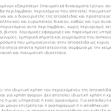
ομένων εξαιρέσεων (πνευματικά δικαιώματα τρίτων, σ
ίδα περιλαμβάνει περιεχόμενο που αποτελεί πνευματική
ίναι και ο διαχειριστής της Ιστοσελίδας και προστατεύε
 ελληνικού και ευρωπαϊκού δικαίου, καθώς και των συν
περιεχόμενο αυτό περιλαμβάνει, χωρίς περιορισμό, κε
κά, βίντεο, λογισμικές εφαρμογές και παρεχόμενες υπηρ
πωνυμίες, εμπορικά σήματα και γνωρίσματα που ανήκου
πρόσωπα που μνημονεύονται στην Ιστοσελίδα ως κύριοι
 τα οποία άπαντα προστατεύονται σύμφωνα με την κείμ
χανική και πνευματική ιδιοκτησία.
ι την ιδιωτική χρήση του περιεχομένου της Ιστοσελίδα
ι για χρήση αγορών. Δεν αποτελεί ιδιωτική χρήση η χ
ης ή μιας υπηρεσίας ή ενός οργανισμού. Για εκπαιδευτι
και μόνον επιτρέπεται η αναπαραγωγή ή η αποθήκευση
 δεδομένων, με απαραίτητη προϋπόθεση την ένδειξη 