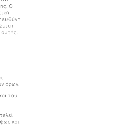
ης. Ο
τική
ν ευθύνη
θέμιτη
 αυτής.
ει
ών όρων.
και του
τελεί
άφως και