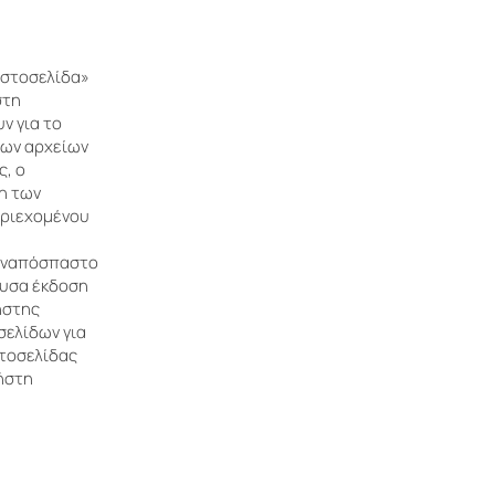
Ιστοσελίδα»
στη
ν για το
των αρχείων
ς, ο
η των
περιεχομένου
 αναπόσπαστο
ουσα έκδοση
ήστης
σελίδων για
στοσελίδας
ρήστη