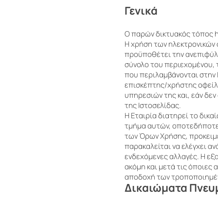
Γενικά
O παρών δικτυακός τόπος
h
Η χρήση των ηλεκτρονικών 
προϋποθέτει την ανεπιφύλα
σύνολο του περιεχομένου, 
που περιλαμβάνονται στην 
επισκέπτης/χρήστης οφείλε
υπηρεσιών της και, εάν δεν
της Ιστοσελίδας.
Η Εταιρία διατηρεί το δικ
τμήμα αυτών, οποτεδήποτε 
των Όρων Χρήσης, προκειμ
παρακαλείται να ελέγχει α
ενδεχόμενες αλλαγές. Η εξ
ακόμη και μετά τις όποιες
αποδοχή των τροποποιημέ
Δικαιώματα Πνευμ