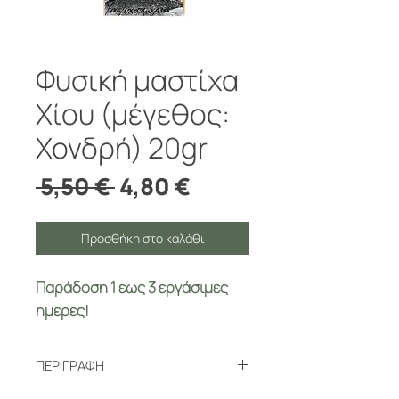
Φυσική μαστίχα
Χίου (μέγεθος:
Χονδρή) 20gr
Κανονική
Τιμή
 5,50 € 
4,80 €
τιμή
Έκπτωσης
Προσθήκη στο καλάθι
Παράδοση 1 έως 3 εργάσιμες
ημέρες!
ΠΕΡΙΓΡΑΦΗ
Η φυσική μαστίχα Χίου έχει πολλές