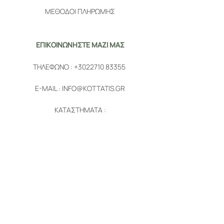
ΜΕΘΟΔΟΙ ΠΛΗΡΩΜΗΣ
ΕΠΙΚΟΙΝΩΝΗΣΤΕ ΜΑΖΙ ΜΑΣ
ΤΗΛΕΦΩΝΟ :
+3022710 83355
E-MAIL :
INFO@KOTTATIS.GR
ΚΑΤΑΣΤΗΜΑΤΑ :
1. ΛΕΩΦΟΡΟΣ ΑΙΓΑΙΟΥ 28, ΧΙΟΣ
2.
ΠΥΡΓΙ, ΧΙΟΣ
ΑΚΟΛΟΥΘΗΣΤΕ ΜΑΣ