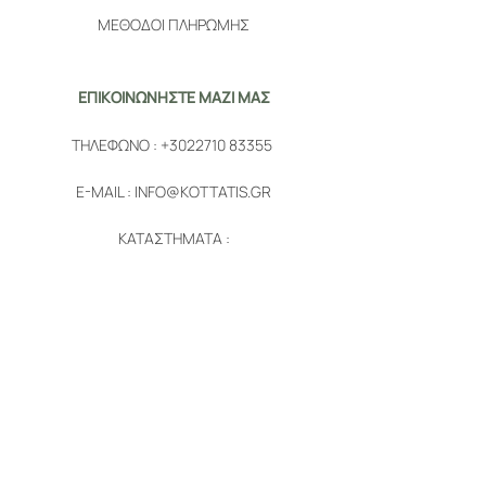
ΜΕΘΟΔΟΙ ΠΛΗΡΩΜΗΣ
ΕΠΙΚΟΙΝΩΝΗΣΤΕ ΜΑΖΙ ΜΑΣ
ΤΗΛΕΦΩΝΟ :
+3022710 83355
E-MAIL :
INFO@KOTTATIS.GR
ΚΑΤΑΣΤΗΜΑΤΑ :
1. ΛΕΩΦΟΡΟΣ ΑΙΓΑΙΟΥ 28, ΧΙΟΣ
2.
ΠΥΡΓΙ, ΧΙΟΣ
ΑΚΟΛΟΥΘΗΣΤΕ ΜΑΣ