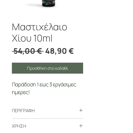
Μαστιχέλαιο
Χίου 10ml
Κανονική
Τιμή
 54,00 € 
48,90 €
τιμή
Έκπτωσης
Προσθήκη στο καλάθι
Παράδοση 1 έως 3 εργάσιμες
ημέρες!
ΠΕΡΙΓΡΑΦΗ
Το Μαστιχέλαιο παράγεται μέσω
ΧΡΗΣΗ
απόσταξης της φυσικής μαστίχας με