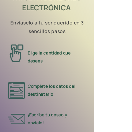
ELECTRÓNICA
Envíaselo a tu ser querido en 3
sencillos pasos
Elige la cantidad que
desees.
Complete los datos del
destinatario
¡Escribe tu deseo y
envíalo!