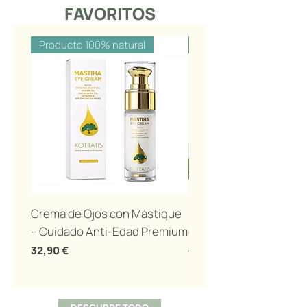
FAVORITOS
Producto 100% natural
Producto 100% natural
Crema de Ojos con Mástique
Pasta de dientes ecol
– Cuidado Anti-Edad Premium
con masilla de Quíos 1
Precio
Precio
32,90 €
12,00 €