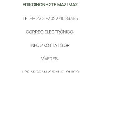
ΕΠΙΚΟΙΝΩΝΗΣΤΕ ΜΑΖΙ ΜΑΣ
TELÉFONO:
+3022710 83355
CORREO ELECTRÓNICO:
INFO@KOTTATIS.GR
VÍVERES:
1. 28 AEGEAN AVENUE, QUIOS
2. PYRGI, QUIOS
ΑΚΟΛΟΥΘΗΣΤΕ ΜΑΣ