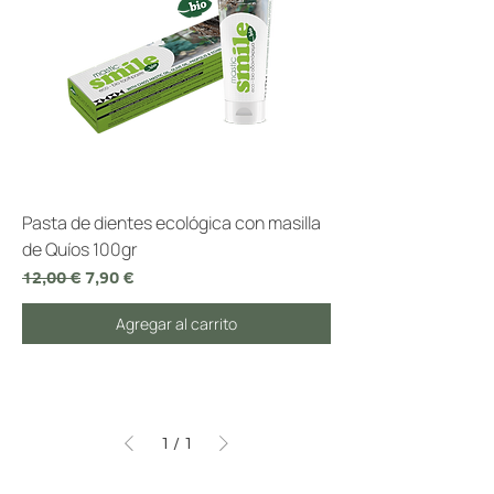
Pasta de dientes ecológica con masilla
de Quíos 100gr
Precio
Precio de oferta
12,00 €
7,90 €
Agregar al carrito
1
/
1