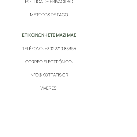
POLÍTICA DE PRIVACIDAD
MÉTODOS DE PAGO
ΕΠΙΚΟΙΝΩΝΗΣΤΕ ΜΑΖΙ ΜΑΣ
TELÉFONO:
+3022710 83355
CORREO ELECTRÓNICO:
INFO@KOTTATIS.GR
VÍVERES:
1. 28 AEGEAN AVENUE, QUIOS
2. PYRGI, QUIOS
ΑΚΟΛΟΥΘΗΣΤΕ ΜΑΣ