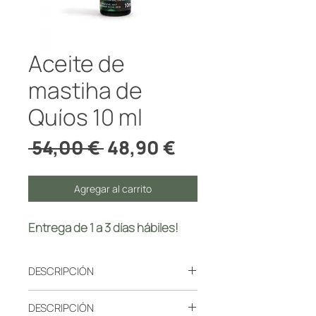
Aceite de
mastiha de
Quíos 10 ml
Precio
Precio
 54,00 € 
48,90 €
de
oferta
Agregar al carrito
Entrega de 1 a 3 días hábiles!
DESCRIPCIÓN
El aceite de almáciga se produce
DESCRIPCIÓN
mediante la destilación al vapor de