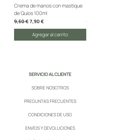
Crema de manos con mastique
Pasta de dientes ecológ
de Quíos 100ml
masilla de Quíos 100gr
Precio
Precio de oferta
Precio
9,50 €
7,90 €
12,00 €
Agregar al carrito
SERVICIO AL CLIENTE
SOBRE NOSOTROS
PREGUNTAS FRECUENTES
CONDICIONES DE USO
ENVÍOS Y DEVOLUCIONES